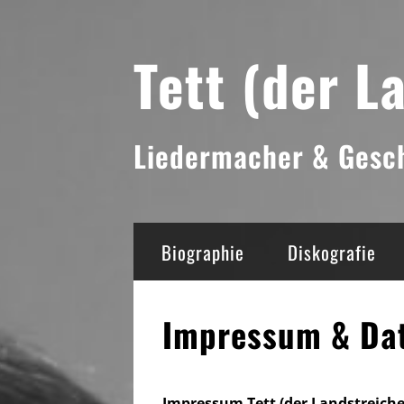
Skip
Tett (der L
to
content
Liedermacher & Gesch
Biographie
Diskografie
Impressum & Da
Impressum Tett (der Landstreiche